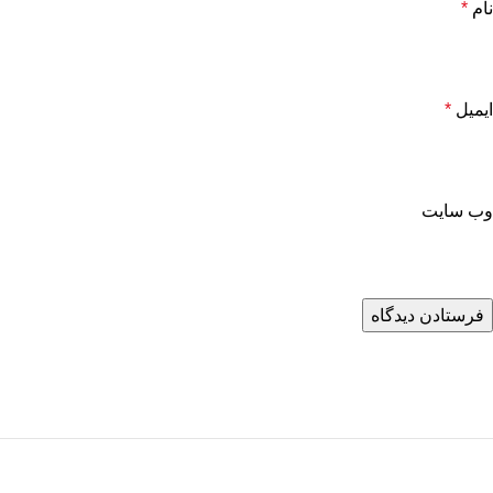
نام
*
ایمیل
*
وب‌ سایت
خرید اقساطی فرش
خرید اقساطی تا سقف 50 میلیون تومان در 36 قسط، بدون ضامن و پیش
پرداخت