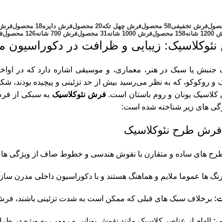
فرش تخفیفی
58 محصول
فرش چهل تکه
20 محصول
فرش دایره
18 محصول
فرش 
1 شانه
158 محصول
فرش 1000 شانه
31 محصول
فرش 700 شانه
126 محصول
ف
ئوکلاسیک: زیبایی و ظرافت در دکوراسیون م
ک جنبش یا سبک در هنر، معماری، و موسیقی اشاره دارد که در اواخ
 و روکوکو، که به نظر می‌رسید بیش از حد تزئینی و پیچیده بودند، شک
 کلاسیک یونان و روم باستان است.
فرش نئوکلاسیک
به سبکی از فرش 
ژگی های زیر شناخته شده است:
فرش طرح نئوکلاسیک
ح های ساده و متقارن با نقوش هندسی و خطوط صاف از ویژگی های
نگ ها عموما ملایم و هماهنگ هستند و با دکوراسیون داخلی مدرن سازگ
ت:
برخلاف سبک های قبلی که ممکن است به شدت تزئینی باشند، فرش نئ
ی:
الهام از عناصر کلاسیک مانند نقوش یونانی و رومی، به ویژه در ط