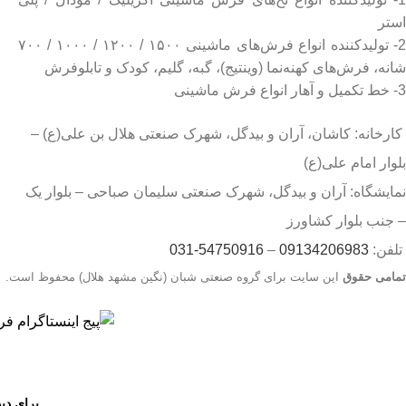
استر
2- تولیدکننده انواع فرش‌های ماشینی ۱۵۰۰ / ۱۲۰۰ / ۱۰۰۰ / ۷۰۰
شانه، فرش‌های کهنه‌نما (وینتیج)، گبه، گلیم، کودک و تابلوفرش
3- خط تکمیل و آهار انواع فرش ماشینی
کارخانه: کاشان، آران و بیدگل، شهرک صنعتی هلال بن علی(ع) –
بلوار امام علی(ع)
نمایشگاه: آران و بیدگل، شهرک صنعتی سلیمان صباحی – بلوار یک
– جنب بلوار کشاورز
تلفن:
09134206983
–
54750916-031
تمامی حقوق
این سایت برای گروه صنعتی شبان (نگین مشهد هلال) محفوظ است.
جهت اطلاع از قیمت بروز محصولات از طریق شماره تماس‌‌های 09134206983 – 54750916-031 با واحد فروش تماس بگیرید.
برای دی