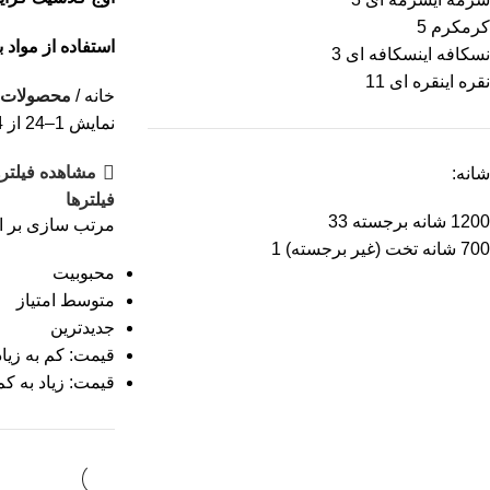
کرم
کرم
5
استفاده از مواد ب
نسکافه ای
نسکافه ای
3
نقره ای
نقره ای
11
خانه
محصولات 
نمایش 1–24 از 34 نتیجه
مشاهده فیلتره
شانه:
فیلترها
1200 شانه برجسته
33
مرتب سازی بر 
700 شانه تخت (غیر برجسته)
1
محبوبیت
متوسط امتیاز
جدیدترین
قیمت: کم به زیاد
قیمت: زیاد به کم