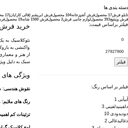
دسته بندی ها
تابلو فرش
17 محصول
فرش آشپزخانه
104 محصول
فرش ابریشم (قالی کارایان)
17 محصول
فرش وینتیج
393 محصول
لوازم جانبی فرش
2 محصول
فرش 1500 شانه
19 محصول
فرش 200
فیلتر براساس قیمت:
خرید فرش ن
نئوکلاسیک به ی
واکنشی به باروک
از هنر و معماری
سبک به دلیل وی
فیلتر
ویژگی های 
فیلتر بر اساس رنگ:
نقوش هندسی:
طر
آبی
آبی
1
رنگ های ملایم:
ر
دلفینی
دلفینی
3
دودی
دودی
10
تزئینات کم اهمی
ذغالی
ذغالی
2
اوج کلاسیک گرای
سرمه ای
سرمه ای
3