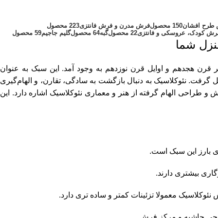
طرح افشان
150 محصول
فرش مدرن و فرش فانتزی
223 محصول
رش کودک، عروسکی و فانتزی
22 محصول
گبه
64 محصول
گلیم جاجیم
59 محصول
نزل شما
ر قرن هجدهم و اوایل قرن نوزدهم به وجود آمد. این سبک به عنوان
ل گرفت. نئوکلاسیک به دنبال بازگشت به سادگی، تقارن، و الهام‌گیری
و طراحی الهام گرفته از هنر و معماری نئوکلاسیک اشاره دارد. این
 بارز این سبک است.
اری بیشتری دارند.
وکلاسیک معمولا تزئینات کمتر و ساده تری دارد.
راحی حاشیه و مرکز فرش.