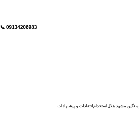
📞︁
09134206983
ره نگین مشهد هلال
استخدام
انتقادات و پیشنهادات