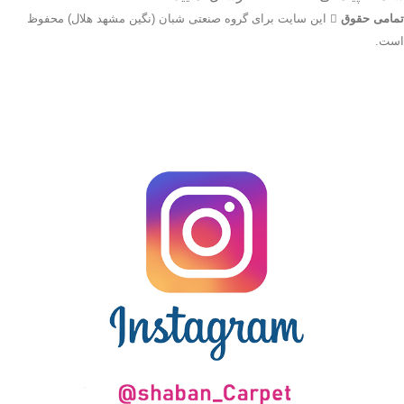
تمامی حقوق
این سایت برای گروه صنعتی شبان (نگین مشهد هلال) محفوظ
است.
جهت اطلاع از قیمت بروز محصولات از طریق شماره تماس‌‌های
09134206983 – 54750916-031 با واحد فروش تماس بگیرید.