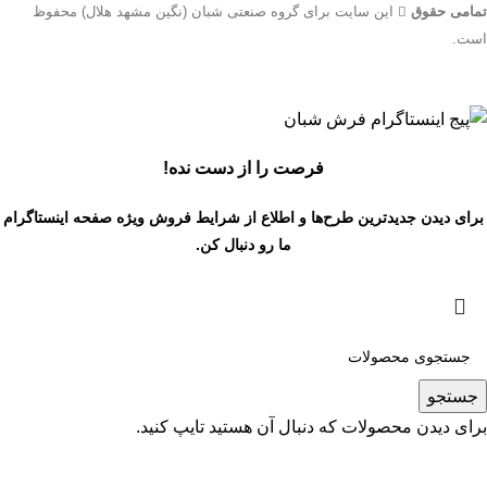
تمامی حقوق
این سایت برای گروه صنعتی شبان (نگین مشهد هلال) محفوظ
است.
جهت اطلاع از قیمت بروز محصولات از طریق شماره تماس‌‌های
09134206983 – 54750916-031 با واحد فروش تماس بگیرید.
فرصت را از دست نده!
برای دیدن جدیدترین طرح‌ها و اطلاع از شرایط فروش ویژه
صفحه اینستاگرام
ما رو دنبال کن.
جستجو
برای دیدن محصولات که دنبال آن هستید تایپ کنید.