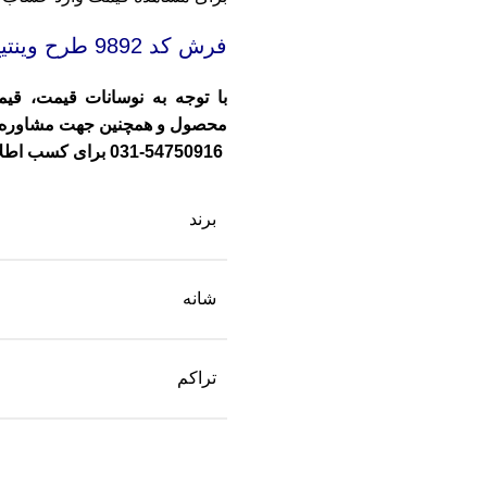
فرش کد 9892
طرح وینتی
با توجه به نوسانات قیمت، قیم
محصول و همچنین جهت مشاوره و را
54750916-031
برای کسب اطلا
برند
شانه
تراکم