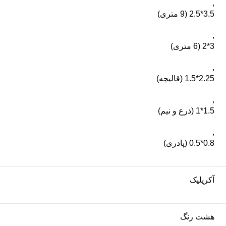
,
3.5*2.5 (9 متری)
,
3*2 (6 متری)
,
2.25*1.5 (قالیچه)
,
1.5*1 (ذرع و نیم)
,
0.8*0.5 (پادری)
آکریلیک
هشت رنگ