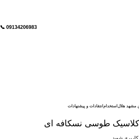
📞︁
09134206983
ن مشهد هلال
استخدام
انتقادات و پیشنهادات
کاربری شوید