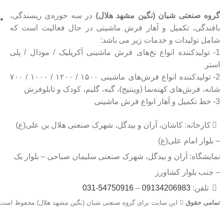
روه صنعتی شبان (نگین مشهد هلال)
در سه حوزه‌ی ریسندگی،
بافندگی، تکمیل و آهار فرش ماشینی در حال فعالیت است که
شامل تولیدات و خدمات زیر می باشد:
1- تولیدکننده انواع نخ‌های فرش ماشینی آکریلیک / مودال / پلی
استر
2- تولیدکننده انواع فرش‌های ماشینی ۱۵۰۰ / ۱۲۰۰ / ۱۰۰۰ / ۷۰۰
شانه، فرش‌های کهنه‌نما (وینتیج)، گبه، گلیم، کودک و تابلوفرش
3- خط تکمیل و آهار انواع فرش ماشینی
کارخانه: کاشان، آران و بیدگل، شهرک صنعتی هلال بن علی(ع)
– بلوار امام علی(ع)
نمایشگاه: آران و بیدگل، شهرک صنعتی سلیمان صباحی – بلوار یک
– جنب بلوار کشاورز
تلفن:
09134206983
–
54750916-031
تمامی حقوق
این سایت برای گروه صنعتی شبان (نگین مشهد هلال) محفوظ است.
جهت اطلاع از قیمت بروز محصولات از طریق شماره تماس‌‌های 09134206983 – 54750916-031 با واحد فروش تماس بگیرید.