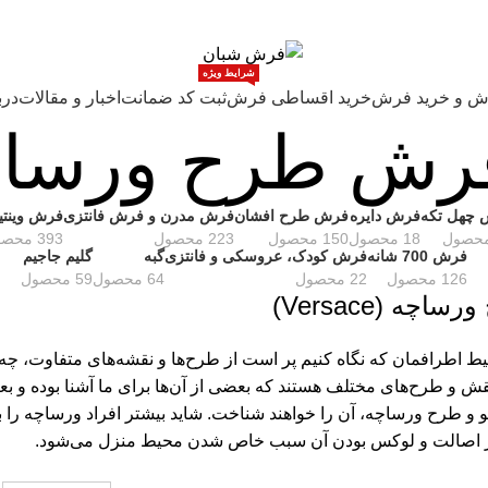
شرایط ویژه
ش و خرید فرش
خرید اقساطی فرش
ثبت کد ضمانت
اخبار و مقالات
درب
رش طرح ورساچ
چهل تکه
فرش دایره
فرش طرح افشان
فرش مدرن و فرش فانتزی
فرش وینتی
18 محصول
150 محصول
223 محصول
393 محصول
فرش 700 شانه
فرش کودک، عروسکی و فانتزی
گبه
گلیم جاجیم
126 محصول
22 محصول
64 محصول
59 محصول
چه (Versace)
یط اطرافمان که نگاه کنیم پر است از طرح‌ها و نقشه‌های متفاوت، چه
ش و طرح‌های مختلف هستند که بعضی از آن‌ها برای ما آشنا بوده و بع
گو و طرح ورساچه، آن را خواهند شناخت. شاید بیشتر افراد ورساچه را 
 اصالت و لوکس بودن آن سبب خاص شدن محیط منزل می‌شود.