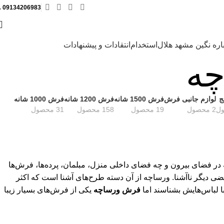
︁
09134206983
اره نگین مشهد هلال
استخدام
انتقادات و پیشنهادات
ه
ج
لوازم جانبی فرش
فرش 1500 شانه
فرش 1200 شانه
فرش 1000 شانه
2 محصول
19 محصول
158 محصول
31 محصول
 در فضای بیرون و چه فضای داخلی منزل، مبلمان، پرده‌ها، فرش‌ها
ضی دیگر ناآشنا. ورساچه از آن دسته طرح‌های آشنا است که اکثر
با لباس‌هایش بشناسند اما
فرش ورساچه
یکی از فرش‌های بسیار زیبا