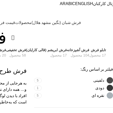
تال کارکنان
ENGLISH
ARABIC
فرش شبان (نگین مشهد هلال)
محصولات
قیمت فر
ف
تابلو فرش
فرش آشپزخانه
فرش ابریشم (قالی کارایان)
فرش تخفیفی
فرش 
17 محصول
104 محصول
17 محصول
58 محصول
20 محصول
فیلتر بر اساس رنگ:
فرش طرح ورسا
دلفینی
5
به هرجایی از مح
دودی
1
و… همه دارای نق
نقره ای
افراد با دیدن لو
5
است که به‌خاطر