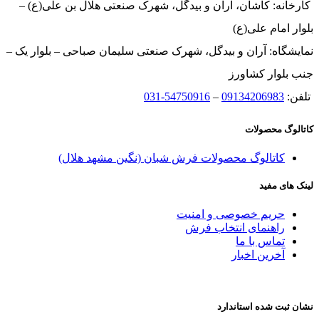
کارخانه: کاشان، آران و بیدگل، شهرک صنعتی هلال بن علی(ع) –
بلوار امام علی(ع)
نمایشگاه: آران و بیدگل، شهرک صنعتی سلیمان صباحی – بلوار یک –
جنب بلوار کشاورز
تلفن:
09134206983
–
54750916-031
کاتالوگ محصولات
کاتالوگ محصولات فرش شبان (نگین مشهد هلال)
لینک های مفید
حریم خصوصی و امنیت
راهنمای انتخاب فرش
تماس با ما
آخرین اخبار
نشان ثبت شده استاندارد