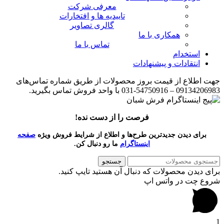
معرفی شرکت
تاییدیه ها و افتخارات
گالری تصاویر
همکاری با ما
تماس با ما
استخدام
انتقادات و پیشنهادات
جهت اطلاع از قیمت بروز محصولات از طریق شماره تماس‌‌های
09134206983 – 54750916-031 با واحد فروش تماس بگیرید.
فرصت را از دست نده!
برای دیدن جدیدترین طرح‌ها و اطلاع از شرایط فروش ویژه
صفحه
اینستاگرام
ما رو دنبال کن.
جستجو
برای دیدن محصولات که دنبال آن هستید تایپ کنید.
شروع چت در واتس اپ
1