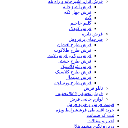
فرش اتاق، آشپزخانه و راه پله
فرش آشپزخانه
فرش چهل تکه
گبه
گلیم جاجیم
فرش کودک
فرش دایره
طرح‌های پرفروش
فرش طرح افشان
فرش طرح طلاکوب
فرش ترک و فرش لایت
فرش طرح خشتی
فرش نئوکلاسیک
فرش طرح کلاسیک
فرش مینیمال
فرش طرح ورساچه
تابلو فرش
فرش تخفیفی
15% تخفیف
لوازم جانبی فرش
قیمت فرش و خرید فرش
خرید اقساطی فرش
شرایط ویژه
ثبت کد ضمانت
اخبار و مقالات
درباره نگین مشهد هلال