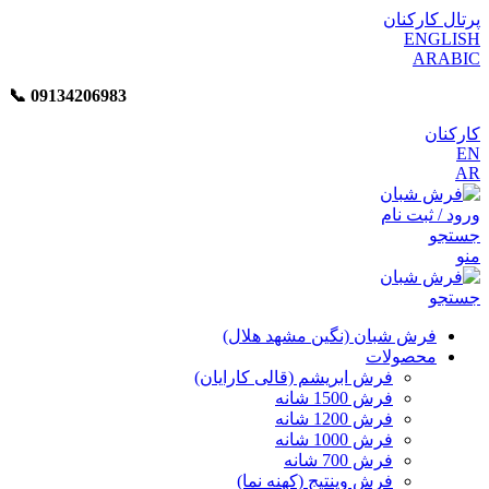
پرتال کارکنان
ENGLISH
ARABIC
📞︁
09134206983
کارکنان
EN
AR
ورود / ثبت نام
جستجو
منو
جستجو
فرش شبان (نگین مشهد هلال)
محصولات
فرش ابریشم (قالی کارایان)
فرش 1500 شانه
فرش 1200 شانه
فرش 1000 شانه
فرش 700 شانه
فرش وینتیج (کهنه نما)