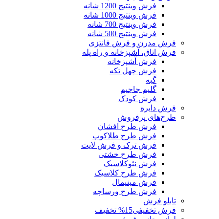
فرش وینتیج 1200 شانه
فرش وینتیج 1000 شانه
فرش وینتیج 700 شانه
فرش وینتیج 500 شانه
فرش مدرن و فرش فانتزی
فرش اتاق، آشپزخانه و راه پله
فرش آشپزخانه
فرش چهل تکه
گبه
گلیم جاجیم
فرش کودک
فرش دایره
طرح‌های پرفروش
فرش طرح افشان
فرش طرح طلاکوب
فرش ترک و فرش لایت
فرش طرح خشتی
فرش نئوکلاسیک
فرش طرح کلاسیک
فرش مینیمال
فرش طرح ورساچه
تابلو فرش
فرش تخفیفی
15% تخفیف