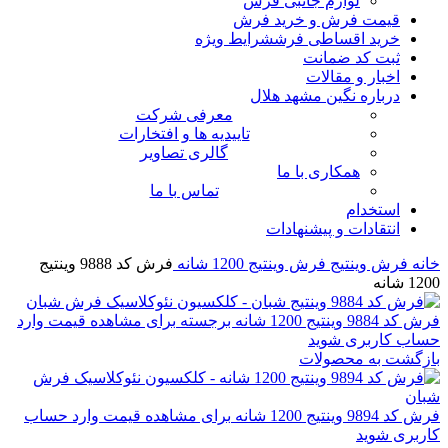
لوازم جانبی فرش
قیمت فرش و خرید فرش
خرید اقساطی فرش
شرایط ویژه
ثبت کد ضمانت
اخبار و مقالات
درباره نگین مشهد هلال
معرفی شرکت
تاییدیه ها و افتخارات
گالری تصاویر
همکاری با ما
تماس با ما
استخدام
انتقادات و پیشنهادات
خانه
فرش وینتیج
فرش وینتیج 1200 شانه
فرش کد 9888 وینتیج
1200 شانه
فرش کد 9884 وینتیج 1200 شانه برجسته
برای مشاهده قیمت وارد
حساب کاربری شوید
بازگشت به محصولات
فرش کد 9894 وینتیج 1200 شانه
برای مشاهده قیمت وارد حساب
کاربری شوید