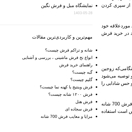
 از سپری کردن
نمایشگاه مبل و فرش نگین
1403-05-28
ی موردعلاقه خود
ید در خرید فرش
مهم‌ترین و کاربردی‌ترین مقالات
شانه و تراکم فرش چیست؟
انواع نخ فرش ماشینی ، بررسی و آشنایی
راهنمای خرید فرش
هنگامی‌که زوجین
گبه چیست؟
و توصیه می‌شود
گلیم چیست؟
و حس شادابی را
فرش وینتیج یا کهنه نما چیست؟
فرش ۱۲۰۰ شانه چیست؟
فرش هتل
توصیه می‌شود از نقشه‌های افشان در طرح‌های افشان گل سرخ، روژا، فرش کاشان طرح الماس و همچنین از نقشه‌هایی نظیر سیروان، فرش 700 شانه
فرش سجاده ای
س است استفاده
مزایا و معایب فرش 700 شانه