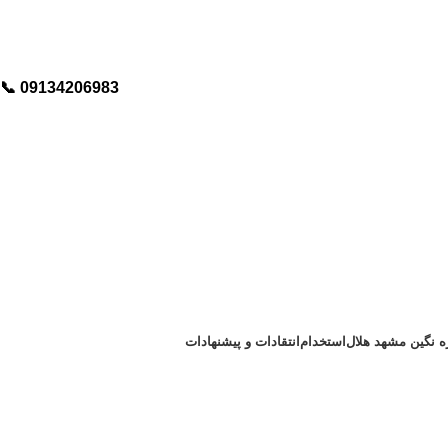
📞︁
09134206983
ره نگین مشهد هلال
استخدام
انتقادات و پیشنهادات