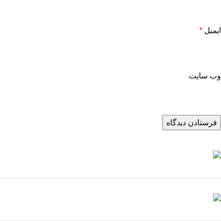
ایمیل
*
وب‌ سایت
خرید اقساطی فرش
خرید اقساطی تا سقف 50 میلیون تومان در 36 قسط، بدون ضامن و پیش
پرداخت
خرید فرش ماشینی
اطلاعات بیشتر