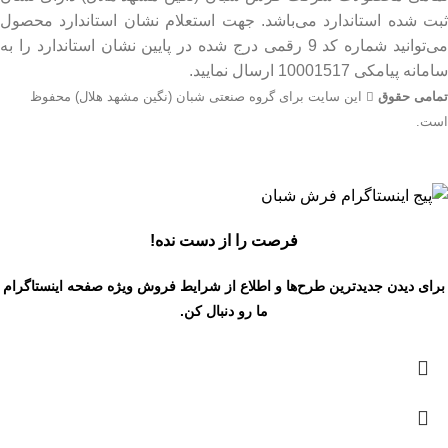
ثبت شده استاندارد می‌باشد. جهت استعلام نشان استاندارد محصول
می‌توانید شماره کد 9 رقمی درج شده در پایین نشان استاندارد را به
سامانه پیامکی 10001517 ارسال نمایید.
تمامی حقوق
این سایت برای گروه صنعتی شبان (نگین مشهد هلال) محفوظ
است.
جهت اطلاع از قیمت بروز محصولات از طریق شماره تماس‌‌های
09134206983 – 54750916-031 با واحد فروش تماس بگیرید.
فرصت را از دست نده!
برای دیدن جدیدترین طرح‌ها و اطلاع از شرایط فروش ویژه
صفحه اینستاگرام
ما رو دنبال کن.