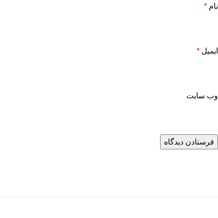
نام
*
ایمیل
*
وب‌ سایت
خرید اقساطی فرش
خرید اقساطی تا سقف 50 میلیون تومان در 36 قسط، بدون ضامن و پیش