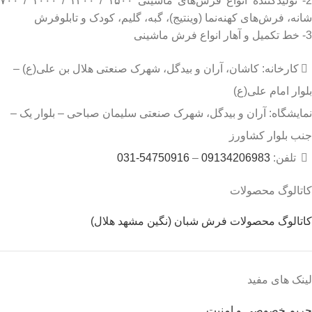
2- تولیدکننده انواع فرش‌های ماشینی ۱۵۰۰ / ۱۲۰۰ / ۱۰۰۰ / ۷۰۰
شانه، فرش‌های کهنه‌نما (وینتیج)، گبه، گلیم، کودک و تابلوفرش
3- خط تکمیل و آهار انواع فرش ماشینی
کارخانه: کاشان، آران و بیدگل، شهرک صنعتی هلال بن علی(ع) –
بلوار امام علی(ع)
نمایشگاه: آران و بیدگل، شهرک صنعتی سلیمان صباحی – بلوار یک –
جنب بلوار کشاورز
تلفن:
09134206983
–
54750916-031
کاتالوگ محصولات
کاتالوگ محصولات فرش شبان (نگین مشهد هلال)
لینک های مفید
حریم خصوصی و امنیت