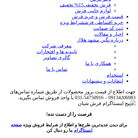
فرش تخفیفی
15% تخفیف
لوازم جانبی فرش
قیمت فرش و خرید فرش
خرید اقساطی فرش
شرایط ویژه
ثبت کد ضمانت
اخبار و مقالات
درباره نگین مشهد هلال
معرفی شرکت
تاییدیه ها و افتخارات
گالری تصاویر
همکاری با ما
تماس با ما
استخدام
انتقادات و پیشنهادات
جهت اطلاع از قیمت بروز محصولات از طریق شماره تماس‌‌های
09134206983 – 54750916-031 با واحد فروش تماس بگیرید.
فرصت را از دست نده!
برای دیدن جدیدترین طرح‌ها و اطلاع از شرایط فروش ویژه
صفحه
اینستاگرام
ما رو دنبال کن.