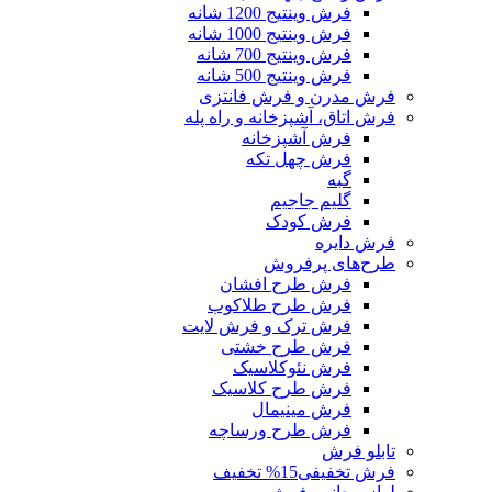
فرش وینتیج 1200 شانه
فرش وینتیج 1000 شانه
فرش وینتیج 700 شانه
فرش وینتیج 500 شانه
فرش مدرن و فرش فانتزی
فرش اتاق، آشپزخانه و راه پله
فرش آشپزخانه
فرش چهل تکه
گبه
گلیم جاجیم
فرش کودک
فرش دایره
طرح‌های پرفروش
فرش طرح افشان
فرش طرح طلاکوب
فرش ترک و فرش لایت
فرش طرح خشتی
فرش نئوکلاسیک
فرش طرح کلاسیک
فرش مینیمال
فرش طرح ورساچه
تابلو فرش
فرش تخفیفی
15% تخفیف