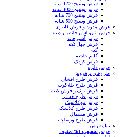
فرش وینتیج 1200 شانه
فرش وینتیج 1000 شانه
فرش وینتیج 700 شانه
فرش وینتیج 500 شانه
فرش مدرن و فرش فانتزی
فرش اتاق، آشپزخانه و راه پله
فرش آشپزخانه
فرش چهل تکه
گبه
گلیم جاجیم
فرش کودک
فرش دایره
طرح‌های پرفروش
فرش طرح افشان
فرش طرح طلاکوب
فرش ترک و فرش لایت
فرش طرح خشتی
فرش نئوکلاسیک
فرش طرح کلاسیک
فرش مینیمال
فرش طرح ورساچه
تابلو فرش
فرش تخفیفی
15% تخفیف