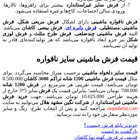
از
فرش سایز غیراستاندارد
بیشتر برای راهروها، تالارها،
ورودی سالن اجتماعات، کاخ‌ها و غیره استفاده می‌شود.
فرش ناقواره ماشینی
دارای اشکال
فرش مربعی شکل
،
فرش
ماشینی مستطیلی
،
فرش دایره ای
،
فرش بیضی کاشان
می‌باشد.
البته
فرش
ماشینی
چندضلعی
،
فرش طرح مثلث
و
فرش لوزی
شکل
نیز جزو ابعاد ناقواره می‌باشد که هر تولیدکننده‌ای قادر به
تولید آن نمی‌باشد.
قیمت فرش ماشینی سایز ناقواره
قیمت سایز دلخواه ماشینی
برحسب متراژ محاسبه می‌گردد. برای
مثال
قیمت فرش ماشینی 1200 شانه تراکم 3600 کاشان
8.500.000
تومان می‌باشد. قیمت تقریبی هر مترمربع در
فرش 1200 شانه
708.000 تومان می‌باشد؛ بنابراین قیمت یک
فرش
سایز 5*3 خارج از
هزینه طراحی 10.625.000 تومان می‌باشد. جهت
خرید فرش
ماشینی غیراستاندارد
از
شرکت نگین مشهد هلال
می‌توانید به سایت
neginhelal.com
مراجعه کنید و پس از انتخاب طرح، رنگ و سایز
موردنظر سفارش خود را به ثبت برسانید.
جدیدتر
تابلو فرش چیست؟
بازگشت به لیست
قدیمی تر
فرش کهنه نما کاشان