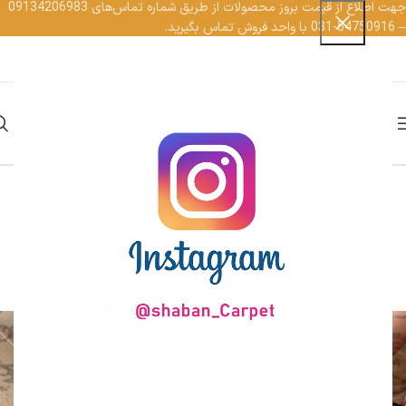
جهت اطلاع از قیمت بروز محصولات از طریق شماره تماس‌‌های 09134206983
– 54750916-031 با واحد فروش تماس بگیرید.
کارکنان
EN
AR
منو
وبلاگ
خانه
اخبار و مقالات
اخبار و مقالات
تمیز کردن انواع لکه مبل سفید و فرش سفید
روشن 1401-03-16
0