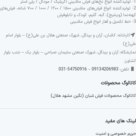
1- تولیدکننده انواع نخ‌های فرش ماشینی آکریلیک / مودال / پلی استر
2- تولیدکننده انواع فرش‌های ماشینی ۱۵۰۰ / ۱۲۰۰ / ۱۰۰۰ / ۷۰۰ شانه، فرش‌های
کهنه‌نما (وینتیج)، گبه، گلیم، کودک و تابلوفرش
3- خط تکمیل و آهار انواع فرش ماشینی
کارخانه: کاشان، آران و بیدگل، شهرک صنعتی هلال بن علی(ع) – بلوار امام
علی(ع)
نمایشگاه: آران و بیدگل، شهرک صنعتی سلیمان صباحی – بلوار یک – جنب بلوار
کشاورز
تلفن:
09134206983
–
54750916-031
کاتالوگ محصولات
کاتالوگ محصولات فرش شبان (نگین مشهد هلال)
لینک های مفید
حریم خصوصی و امنیت