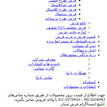
فرش طرح خشتی
فرش نئوکلاسیک
فرش طرح کلاسیک
فرش مینیمال
فرش طرح ورساچه
تابلو فرش
فرش تخفیفی
15% تخفیف
لوازم جانبی فرش
قیمت فرش و خرید فرش
خرید اقساطی فرش
شرایط ویژه
ثبت کد ضمانت
اخبار و مقالات
درباره نگین مشهد هلال
معرفی شرکت
تاییدیه ها و افتخارات
گالری تصاویر
همکاری با ما
تماس با ما
استخدام
انتقادات و پیشنهادات
جهت اطلاع از قیمت بروز محصولات از طریق شماره تماس‌‌های
09134206983 – 54750916-031 با واحد فروش تماس بگیرید.