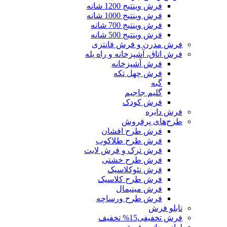
فرش وینتیج 1200 شانه
فرش وینتیج 1000 شانه
فرش وینتیج 700 شانه
فرش وینتیج 500 شانه
فرش مدرن و فرش فانتزی
فرش اتاق، آشپزخانه و راه پله
فرش آشپزخانه
فرش چهل تکه
گبه
گلیم جاجیم
فرش کودک
فرش دایره
طرح‌های پرفروش
فرش طرح افشان
فرش طرح طلاکوب
فرش ترک و فرش لایت
فرش طرح خشتی
فرش نئوکلاسیک
فرش طرح کلاسیک
فرش مینیمال
فرش طرح ورساچه
تابلو فرش
فرش تخفیفی
15% تخفیف