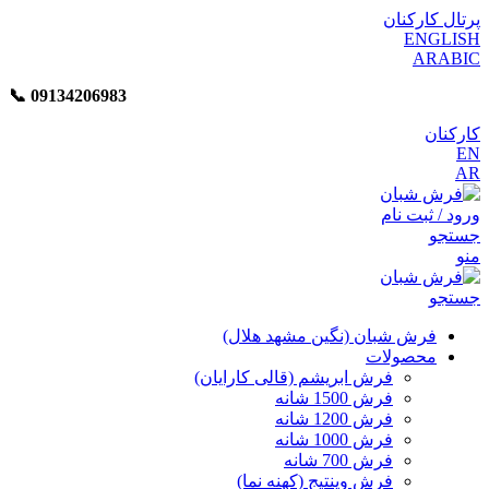
پرتال کارکنان
ENGLISH
ARABIC
📞︁
09134206983
کارکنان
EN
AR
ورود / ثبت نام
جستجو
منو
جستجو
فرش شبان (نگین مشهد هلال)
محصولات
فرش ابریشم (قالی کارایان)
فرش 1500 شانه
فرش 1200 شانه
فرش 1000 شانه
فرش 700 شانه
فرش وینتیج (کهنه نما)