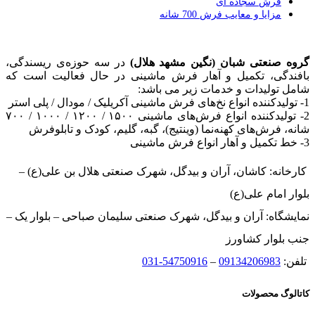
فرش سجاده ای
مزایا و معایب فرش 700 شانه
گروه صنعتی شبان (نگین مشهد هلال)
در سه حوزه‌ی ریسندگی،
بافندگی، تکمیل و آهار فرش ماشینی در حال فعالیت است که
شامل تولیدات و خدمات زیر می باشد:
1- تولیدکننده انواع نخ‌های فرش ماشینی آکریلیک / مودال / پلی استر
2- تولیدکننده انواع فرش‌های ماشینی ۱۵۰۰ / ۱۲۰۰ / ۱۰۰۰ / ۷۰۰
شانه، فرش‌های کهنه‌نما (وینتیج)، گبه، گلیم، کودک و تابلوفرش
3- خط تکمیل و آهار انواع فرش ماشینی
کارخانه: کاشان، آران و بیدگل، شهرک صنعتی هلال بن علی(ع) –
بلوار امام علی(ع)
نمایشگاه: آران و بیدگل، شهرک صنعتی سلیمان صباحی – بلوار یک –
جنب بلوار کشاورز
تلفن:
09134206983
–
54750916-031
کاتالوگ محصولات