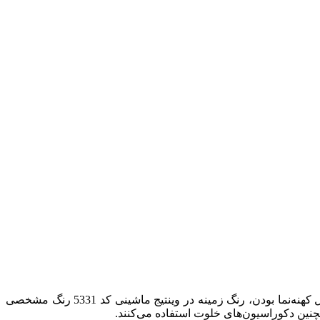
فرش کهنه نما؛ 1000 شانه طرح پتینه دارای تراکم 3000 می‌باشد. نوع بافت این فرش وینتیج 8 رنگ، گل برجسته یا هایبالک می‌باشد. به دلیل کهنه‌نما بودن، رنگ زمینه در وینتیج ماشینی کد 5331 رنگ مشخصی
نین دکوراسیون‌های خلوت استفاده می‌کنند.