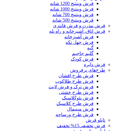
فرش وینتیج 1200 شانه
فرش وینتیج 1000 شانه
فرش وینتیج 700 شانه
فرش وینتیج 500 شانه
فرش مدرن و فرش فانتزی
فرش اتاق، آشپزخانه و راه پله
فرش آشپزخانه
فرش چهل تکه
گبه
گلیم جاجیم
فرش کودک
فرش دایره
طرح‌های پرفروش
فرش طرح افشان
فرش طرح طلاکوب
فرش ترک و فرش لایت
فرش طرح خشتی
فرش نئوکلاسیک
فرش طرح کلاسیک
فرش مینیمال
فرش طرح ورساچه
تابلو فرش
فرش تخفیفی
15% تخفیف