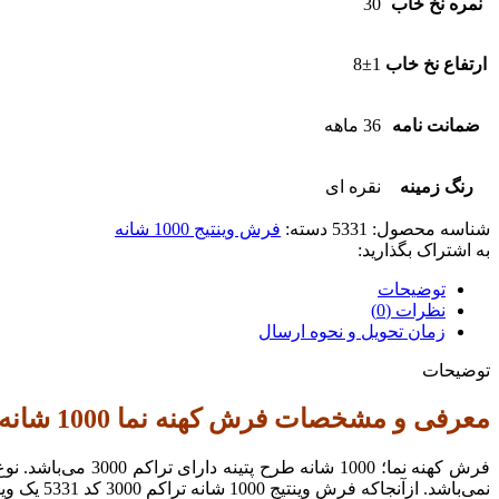
نمره نخ خاب
30
ارتفاع نخ خاب
8±1
ضمانت نامه
36 ماهه
رنگ زمینه
نقره ای
شناسه محصول:
5331
دسته:
فرش وینتیج 1000 شانه
به اشتراک بگذارید:
توضیحات
نظرات (0)
زمان تحویل و نحوه ارسال
توضیحات
معرفی و مشخصات فرش کهنه نما 1000 شانه طرح پتینه کد 5331
نمی‌باشد. ازآنجاکه فرش وینتیج 1000 شانه تراکم 3000 کد 5331 یک وینتیج شلوغ به نظر می‌رسد، از آن بیشتر به‌عنوان