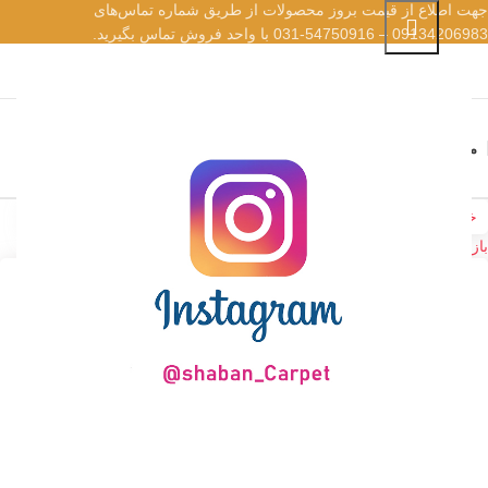
جهت اطلاع از قیمت بروز محصولات از طریق شماره تماس‌‌های
09134206983 – 54750916-031 با واحد فروش تماس بگیرید.
کارکنان
EN
AR
منو
خانه
فرش وینتیج
فرش وینتیج 1000 شانه
فرش مدرن 1000 شانه پتینه
بازگشت به محصولات
اتمام موجودی