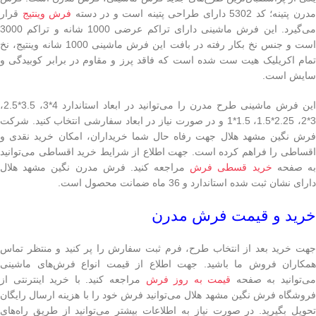
درن پتینه؛ کد 5302 دارای طراحی پتینه است و در دسته
فرش‌ وینتیج
قرار
می‌گیرد. این فرش ماشینی دارای تراکم عرضی 1000 شانه و تراکم 3000
است و جنس نخ بکار رفته در بافت این فرش ماشینی 1000 شانه وینتیج، نخ
تمام اکریلیک هیت ست شده است که فاقد پرز و مقاوم در برابر کوبیدگی و
سایش است.
این فرش ماشینی طرح مدرن را می‌توانید در ابعاد استاندارد 4*3، 3.5*2.5،
3*2، 2.25*1.5، 1.5*1 و در صورت نیاز در ابعاد سفارشی انتخاب کنید. شرکت
فرش نگین مشهد هلال جهت رفاه حال شما خریداران، امکان خرید نقدی و
اقساطی را فراهم کرده است. جهت اطلاع از شرایط خرید اقساطی می‌توانید
ه صفحه
خرید قسطی فرش
مراجعه کنید. فرش مدرن نگین مشهد هلال
دارای نشان ثبت شده استاندارد و 36 ماه ضمانت محصول است.
خرید و قیمت فرش مدرن
جهت خرید بعد از انتخاب طرح، فرم ثبت سفارش را پر کنید و منتظر تماس
همکاران فروش ما باشید. جهت اطلاع از قیمت انواع فرش‌های ماشینی
می‌توانید به صفحه
قیمت به روز فرش
مراجعه کنید. با خرید اینترنتی از
فروشگاه فرش نگین مشهد هلال می‌توانید فرش خود را با هزینه ارسال رایگان
تحویل بگیرید. در صورت نیاز به اطلاعات بیشتر می‌توانید از طریق راه‌های