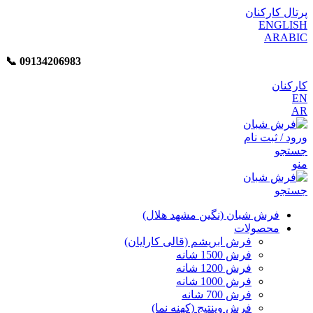
پرتال کارکنان
ENGLISH
ARABIC
📞︁
09134206983
کارکنان
EN
AR
ورود / ثبت نام
جستجو
منو
جستجو
فرش شبان (نگین مشهد هلال)
محصولات
فرش ابریشم (قالی کارایان)
فرش 1500 شانه
فرش 1200 شانه
فرش 1000 شانه
فرش 700 شانه
فرش وینتیج (کهنه نما)