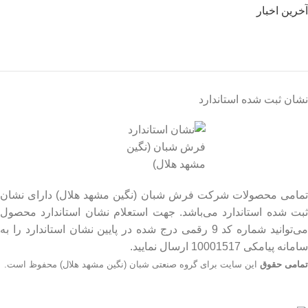
آخرین اخبار
نشان ثبت شده استاندارد
تمامی محصولات شرکت فرش شبان (نگین مشهد هلال) دارای نشان
ثبت شده استاندارد می‌باشد. جهت استعلام نشان استاندارد محصول
می‌توانید شماره کد 9 رقمی درج شده در پایین نشان استاندارد را به
سامانه پیامکی 10001517 ارسال نمایید.
تمامی حقوق
این سایت برای گروه صنعتی شبان (نگین مشهد هلال) محفوظ است.
جهت اطلاع از قیمت بروز محصولات از طریق شماره تماس‌‌های
09134206983 – 54750916-031 با واحد فروش تماس بگیرید.