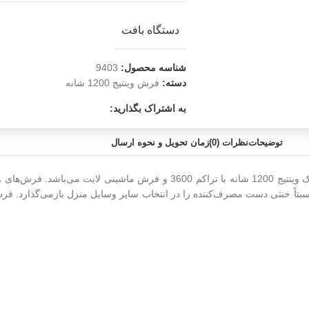
دستگاه بافت
شناسه محصول:
9403
دسته:
فرش وینتیج 1200 شانه
به اشتراک بگذارید:
توضیحات
نظرات (0)
زمان تحویل و نحوه ارسال
فرش وینتیج ماشینی کاشان انواع مختلفی دارد. فرش کهنه نما طرح باغ گل؛ یک وینتیج 1200
بتاً خنثی دست مصرف‌کننده را در انتخاب سایر وسایل منزل بازمی‌گذارد. فرش