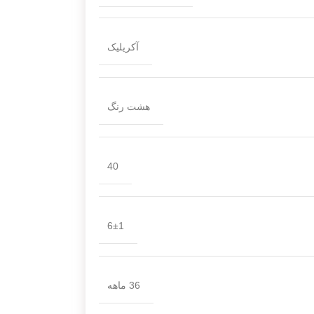
آکریلیک
هشت رنگ
40
6±1
36 ماهه