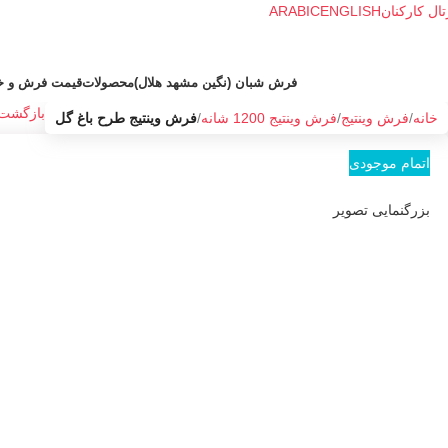
تال کارکنان
ENGLISH
ARABIC
فرش شبان (نگین مشهد هلال)
محصولات
قیمت فرش و خ
بازگشت 
خانه
فرش وینتیج
فرش وینتیج 1200 شانه
فرش وینتیج طرح باغ گل
اتمام موجودی
بزرگنمایی تصویر