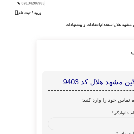
📞︁
09134206983
ورود / ثبت نام
ن مشهد هلال
استخدام
انتقادات و پیشنهادات
ماس خود را وارد کنید:
ام خانوادگی
*
ره تماس
*