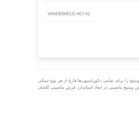
VANDEWIELE HCI X2
 شانه با تراکم 3600 و فرش ماشینی لایت می‌باشد. فرش‌های وینتیج را برای تمامی دکوراسیون‌ها فارغ از هر نوع سبکی
 وینتیج ماشینی در ابعاد استاندارد فرش ماشینی کاشان