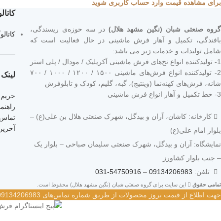
برای مشاهده قیمت وارد حساب کاربری شوید
کاتا
روه صنعتی شبان (نگین مشهد هلال)
در سه حوزه‌ی ریسندگی،
کاتال
بافندگی، تکمیل و آهار فرش ماشینی در حال فعالیت است که
شامل تولیدات و خدمات زیر می باشد:
1- تولیدکننده انواع نخ‌های فرش ماشینی آکریلیک / مودال / پلی استر
2- تولیدکننده انواع فرش‌های ماشینی ۱۵۰۰ / ۱۲۰۰ / ۱۰۰۰ / ۷۰۰
لینک 
شانه، فرش‌های کهنه‌نما (وینتیج)، گبه، گلیم، کودک و تابلوفرش
3- خط تکمیل و آهار انواع فرش ماشینی
حریم 
راهنم
کارخانه: کاشان، آران و بیدگل، شهرک صنعتی هلال بن علی(ع) –
تماس ب
آخرین
بلوار امام علی(ع)
نمایشگاه: آران و بیدگل، شهرک صنعتی سلیمان صباحی – بلوار یک
– جنب بلوار کشاورز
تلفن:
09134206983
–
54750916-031
تمامی حقوق
این سایت برای گروه صنعتی شبان (نگین مشهد هلال) محفوظ است.
جهت اطلاع از قیمت بروز محصولات از طریق شماره تماس‌‌های 09134206983 – 54750916-031 با واحد فروش تماس بگیرید.