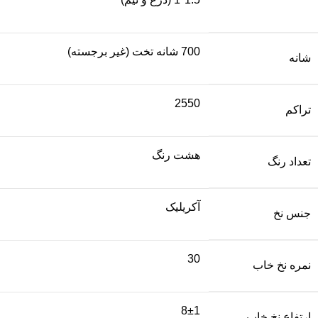
700 شانه تخت (غیر برجسته)
شانه
2550
تراکم
هشت رنگ
تعداد رنگ
آکریلیک
جنس نخ
30
نمره نخ خاب
8±1
ارتفاع نخ خاب