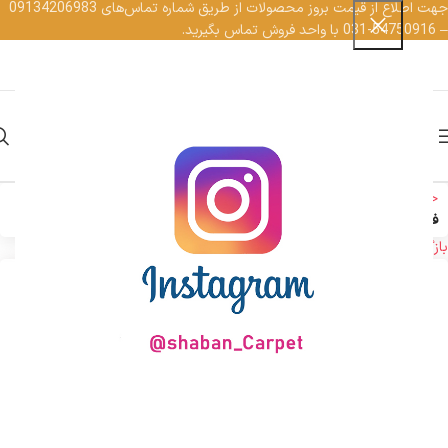
جهت اطلاع از قیمت بروز محصولات از طریق شماره تماس‌‌های 09134206983
– 54750916-031 با واحد فروش تماس بگیرید.
کارکنان
EN
AR
منو
خانه
فرش وینتیج
فرش وینتیج 1200 شانه
فرش 1200 شانه وینتیج کد 9823
بازگشت به محصولات
بزرگنمایی تصویر
فرش 1200 شانه وینتیج کد 9823