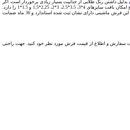
بدلیل داشتن رنگ طلایی از جذابیت بسیار زیادی برخوردار است. اگر
طلاکوب با رنگ‌های گرم و باترنج وسط هستید، پیشنهاد ما انتخاب فرش وینتیج کد 9811 است. این فرش وینتیج امکان بافت سایزهای 4*3، 3.5*2.5، 3*2، 2.25*1.5 و 1.5*1 را دارد.
جنس نخ استفاده شده در این فرش وینتیج از الیاف صد در صد آکریلیک است که دوام بالایی در برابر کوبیدگی، سایش و شست و شو دارد. این فرش ماشینی دارای نشان ثبت شده استاندارد و 36 ماه ضمانت
ثبت سفارش و اطلاع از قیمت فرش مورد نظر خود کنید. جهت راحتی