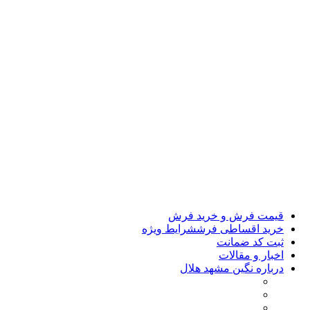
گبه
گلیم جاجیم
فرش کودک
فرش دایره
طرح‌های پرفروش
فرش طرح افشان
فرش طرح طلاکوب
فرش ترک و فرش لایت
فرش طرح خشتی
فرش نئوکلاسیک
فرش طرح کلاسیک
فرش مینیمال
فرش طرح ورساچه
تابلو فرش
فرش تخفیفی
15% تخفیف
لوازم جانبی فرش
قیمت فرش و خرید فرش
خرید اقساطی فرش
شرایط ویژه
ثبت کد ضمانت
اخبار و مقالات
درباره نگین مشهد هلال