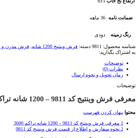
ارتفاع نخ خاب
6±1
ضمانت نامه
36 ماهه
رنگ زمینه
دودی
شناسه محصول:
9811
دسته:
فرش وینتیج 1200 شانه
,
فرش مدرن و ف
به اشتراک بگذارید:
توضیحات
نظرات (0)
زمان تحویل و نحوه ارسال
توضیحات
معرفی فرش وینتیج کد 9811 –
12
00
شانه تراکم 0
محتوا
پنهان کردن فهرست
1
معرفی فرش وینتیج کد 9811 – 1200 شانه تراکم 3600
2
نحوه سفارش و اطلاع از قیمت فرش وینتیج کد 9811