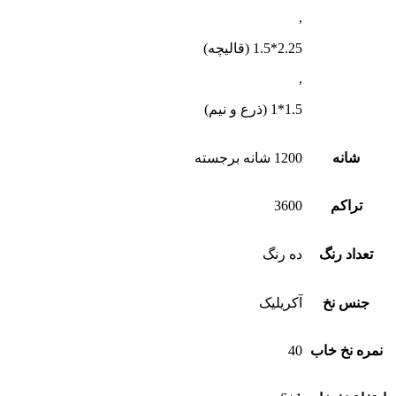
,
2.25*1.5 (قالیچه)
,
1.5*1 (ذرع و نیم)
شانه
1200 شانه برجسته
تراکم
3600
تعداد رنگ
ده رنگ
جنس نخ
آکریلیک
نمره نخ خاب
40