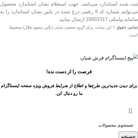
ثبت شده استاندارد می‌باشد. جهت استعلام نشان استاندارد محصول
می‌توانید شماره کد 9 رقمی درج شده در پایین نشان استاندارد را به
سامانه پیامکی 10001517 ارسال نمایید.
تمامی حقوق
این سایت برای گروه صنعتی شبان (نگین مشهد هلال) محفوظ
است.
جهت اطلاع از قیمت بروز محصولات از طریق شماره تماس‌‌های
09134206983 – 54750916-031 با واحد فروش تماس بگیرید.
فرصت را از دست نده!
برای دیدن جدیدترین طرح‌ها و اطلاع از شرایط فروش ویژه
صفحه اینستاگرام
ما رو دنبال کن.
جستجو