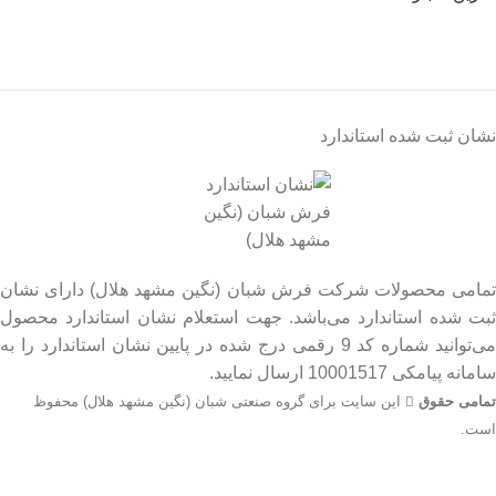
نشان ثبت شده استاندارد
تمامی محصولات شرکت فرش شبان (نگین مشهد هلال) دارای نشان
ثبت شده استاندارد می‌باشد. جهت استعلام نشان استاندارد محصول
می‌توانید شماره کد 9 رقمی درج شده در پایین نشان استاندارد را به
سامانه پیامکی 10001517 ارسال نمایید.
تمامی حقوق
این سایت برای گروه صنعتی شبان (نگین مشهد هلال) محفوظ
است.
جهت اطلاع از قیمت بروز محصولات از طریق شماره تماس‌‌های
09134206983 – 54750916-031 با واحد فروش تماس بگیرید.