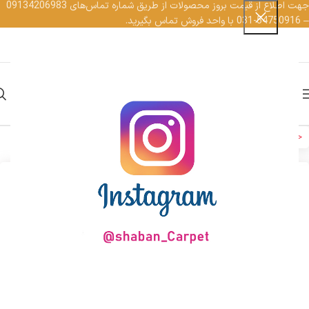
جهت اطلاع از قیمت بروز محصولات از طریق شماره تماس‌‌های 09134206983
– 54750916-031 با واحد فروش تماس بگیرید.
کارکنان
EN
AR
منو
خانه
فرش وینتیج
فرش وینتیج 1200 شانه
بزرگنمایی تصویر
اتمام موجودی
فرش وینتیج طرح زیلو کهنه
برای مشاهده قیمت وارد حساب کاربری شوید
فرش وینتیج 1200 شانه نگین مشهد