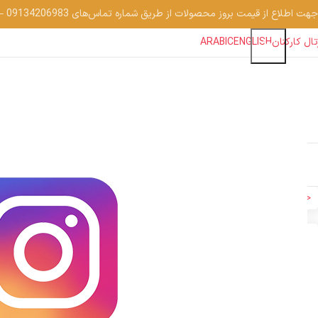
جهت اطلاع از قیمت بروز محصولات از طریق شماره تماس‌‌های 09134206983 – 54750916-031 با واحد فروش تماس بگیرید.
تال کارکنان
ENGLISH
ARABIC
فرش شبان (نگین مشهد هلال)
محصولات
قیمت ف
خانه
فرش وینتیج
فرش وینتیج 700 شانه
فرش کهنه نما طرح مدرن زمینه روش
اتمام موجودی