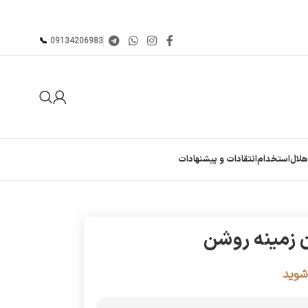
📞︁
09134206983
هلال
استخدام
انتقادات و پیشنهادات
 زمینه روشن
شوید