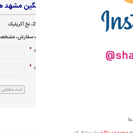
فرش وینتیج نگین مشهد هلال 
برجسته، تراکم 2550، نخ آکریلیک
جهت مشاوره و ثبت سفارش، مشخصات خ
نام و نام خانوادگی
*
شماره تماس
*
ه!
رنگ زمینه
ژه
صفحه اینستاگرام
ما رو دنبال کن.