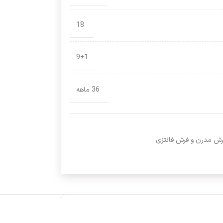
18
9±1
36 ماهه
ش مدرن و فرش فانتزی