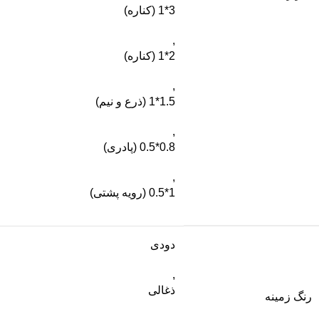
3*1 (کناره)
,
2*1 (کناره)
,
1.5*1 (ذرع و نیم)
,
0.8*0.5 (پادری)
,
1*0.5 (رویه پشتی)
دودی
,
ذغالی
رنگ زمینه