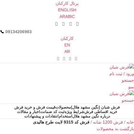
پرتال کارکنان
ENGLISH
ARABIC
📞︁
09134206983
کارکنان
EN
AR
ورود / ثبت نام
جستجو
منو
جستجو
فرش شبان (نگین مشهد هلال)
محصولات
قیمت فرش و خرید فرش
خرید اقساطی فرش
شرایط ویژه
ثبت کد ضمانت
اخبار و مقالات
درباره نگین مشهد هلال
استخدام
انتقادات و پیشنهادات
خانه
فرش 1200 شانه
فرش کد 9315 لایت طرح هالیدی
بازگشت به محصولات