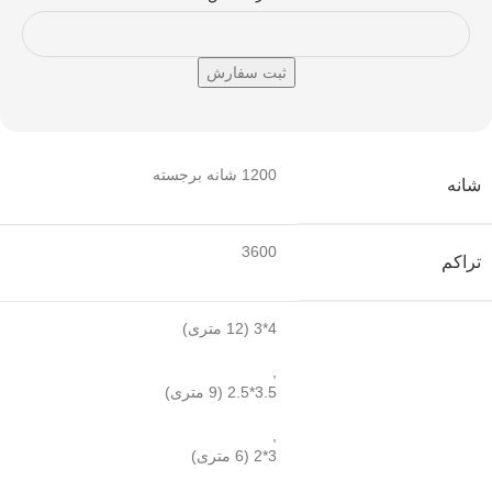
1200 شانه برجسته
شانه
3600
تراکم
4*3 (12 متری)
,
3.5*2.5 (9 متری)
,
3*2 (6 متری)