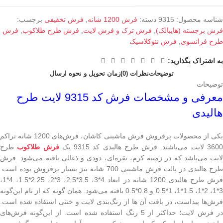
شناسه محصول:
9315
دسته:
فرش 1200 شانه
,
فرش تخفیفی
برچسب:
فرش برجسته (هایبالک)
,
فرش ترک و فرش لایت
,
فرش طرح طلاکوب
,
فرش
طرح فرانسوی
,
فرش نئوکلاسیک
به اشتراک بگذارید:
توضیحات
نظرات (0)
زمان تحویل و نحوه ارسال
توضیحات
معرفی و مشخصات فرش کد 9315 لایت طرح
هالیدی
یکی از محصولات پرفروش فرش ماشینی کاشان، فرش‌های 1200 شانه تراکم
360 لایت می‌باشند. فرش طرح هالیدی کد 9315 یک
فرش طلاکوب
طرح
لایت می‌باشد که در زمینه کرم، نقره‌ای، دودی و ذغالی بافته می‌شود. فرش
طرح هالیدی در پالت فرش ماشینی 700 شانه نیز بسیار پرفروش بوده است.
فرش طرح هالیدی 1200 شانه در ابعاد 4*3، 3.5*2.5، 3*2، 2.25*1.5، 4*1،
3*1، 2*1، 1.5*1، 1*0.5 و 0.8*0.5 بافته می‌شود. همان گونه که از نام این‌گونه
فرش‌ها پیداست، در بافت آن ها از رنگ‌بندی لایت و خنثی استفاده شده است.
در فرش لایت؛ حداکثر از 5 رنگ استفاده شده است. از این‌گونه فرش‌های