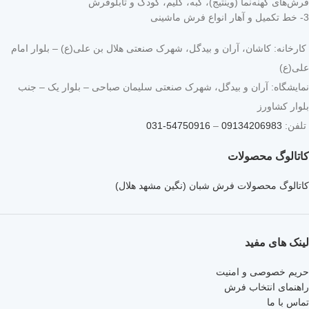
فرش‌های کهنه‌نما (وینتیج)، گبه، گلیم، کودک و تابلوفرش
3- خط تکمیل و آهار انواع فرش ماشینی
کارخانه: کاشان، آران و بیدگل، شهرک صنعتی هلال بن علی(ع) – بلوار امام
علی(ع)
نمایشگاه: آران و بیدگل، شهرک صنعتی سلیمان صباحی – بلوار یک – جنب
بلوار کشاورز
تلفن:
09134206983
–
54750916-031
کاتالوگ محصولات
کاتالوگ محصولات فرش شبان (نگین مشهد هلال)
لینک های مفید
حریم خصوصی و امنیت
راهنمای انتخاب فرش
تماس با ما