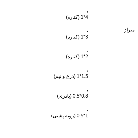
,
4*1 (کناره)
متراژ
,
3*1 (کناره)
,
2*1 (کناره)
,
1.5*1 (ذرع و نیم)
,
0.8*0.5 (پادری)
,
1*0.5 (رویه پشتی)