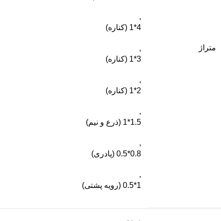
,
4*1 (کناره)
متراژ
,
3*1 (کناره)
,
2*1 (کناره)
,
1.5*1 (ذرع و نیم)
,
0.8*0.5 (پادری)
,
1*0.5 (رویه پشتی)