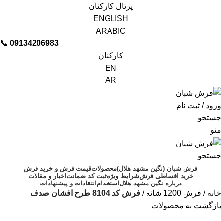
پرتال کارکنان
ENGLISH
ARABIC
📞︁
09134206983
کارکنان
EN
AR
ورود / ثبت نام
جستجو
منو
جستجو
فرش شبان (نگین مشهد هلال)
محصولات
قیمت فرش و خرید فرش
خرید اقساطی فرش
شرایط ویژه
ثبت کد ضمانت
اخبار و مقالات
درباره نگین مشهد هلال
استخدام
انتقادات و پیشنهادات
خانه
فرش 1200 شانه
فرش کد 8104 طرح افشان صدف
بازگشت به محصولات