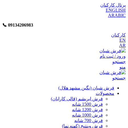
پرتال کارکنان
ENGLISH
ARABIC
📞︁
09134206983
کارکنان
EN
AR
ورود / ثبت نام
جستجو
منو
جستجو
فرش شبان (نگین مشهد هلال)
محصولات
فرش ابریشم (قالی کارایان)
فرش 1500 شانه
فرش 1200 شانه
فرش 1000 شانه
فرش 700 شانه
فرش وینتیج (کهنه نما)