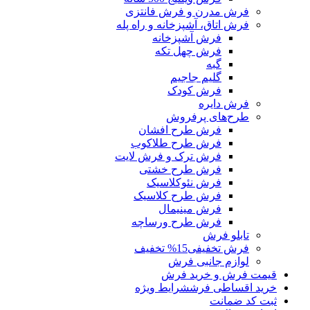
فرش مدرن و فرش فانتزی
فرش اتاق، آشپزخانه و راه پله
فرش آشپزخانه
فرش چهل تکه
گبه
گلیم جاجیم
فرش کودک
فرش دایره
طرح‌های پرفروش
فرش طرح افشان
فرش طرح طلاکوب
فرش ترک و فرش لایت
فرش طرح خشتی
فرش نئوکلاسیک
فرش طرح کلاسیک
فرش مینیمال
فرش طرح ورساچه
تابلو فرش
فرش تخفیفی
15% تخفیف
لوازم جانبی فرش
قیمت فرش و خرید فرش
خرید اقساطی فرش
شرایط ویژه
ثبت کد ضمانت