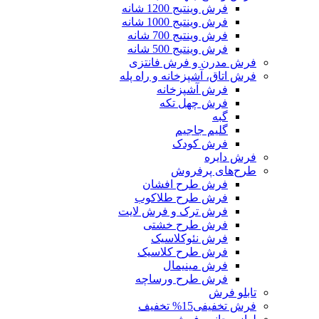
فرش وینتیج 1200 شانه
فرش وینتیج 1000 شانه
فرش وینتیج 700 شانه
فرش وینتیج 500 شانه
فرش مدرن و فرش فانتزی
فرش اتاق، آشپزخانه و راه پله
فرش آشپزخانه
فرش چهل تکه
گبه
گلیم جاجیم
فرش کودک
فرش دایره
طرح‌های پرفروش
فرش طرح افشان
فرش طرح طلاکوب
فرش ترک و فرش لایت
فرش طرح خشتی
فرش نئوکلاسیک
فرش طرح کلاسیک
فرش مینیمال
فرش طرح ورساچه
تابلو فرش
فرش تخفیفی
15% تخفیف