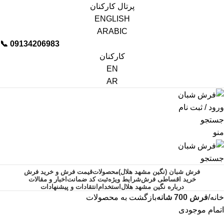
پرتال کارکنان
ENGLISH
ARABIC
📞︁
09134206983
کارکنان
EN
AR
ورود / ثبت نام
جستجو
منو
جستجو
فرش شبان (نگین مشهد هلال)
محصولات
قیمت فرش و خرید فرش
خرید اقساطی فرش
شرایط ویژه
ثبت کد ضمانت
اخبار و مقالات
درباره نگین مشهد هلال
استخدام
انتقادات و پیشنهادات
خانه
فرش 700 شانه
بازگشت به محصولات
اتمام موجودی