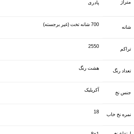
متراژ
پادری
700 شانه تخت (غیر برجسته)
شانه
2550
تراکم
هشت رنگ
تعداد رنگ
آکریلیک
جنس نخ
18
نمره نخ خاب
ارتفاع نخ
8±1