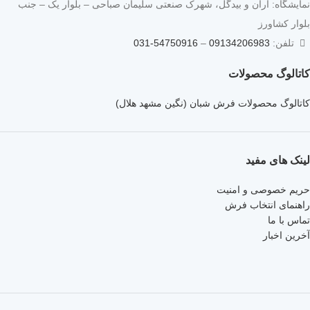
نمایشگاه: آران و بیدگل، شهرک صنعتی سلیمان صباحی – بلوار یک – جنب
بلوار کشاورز
تلفن:
09134206983
–
54750916-031
کاتالوگ محصولات
کاتالوگ محصولات فرش شبان (نگین مشهد هلال)
لینک های مفید
حریم خصوصی و امنیت
راهنمای انتخاب فرش
تماس با ما
آخرین اخبار