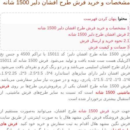
مشخصات و خرید فرش طرح افشان دلبر 1500 شانه
محتوا
پنهان کردن فهرست
1
مشخصات و خرید فرش طرح افشان دلبر 1500 شانه
2
فرش افشان طرح دلبر 1500 شانه
2.1
نحوه خرید و ارسال فرش
3
ضمانت و کیفیت فرش
فرش 1500 شانه طرح افشان دلبر؛ کد 15011 با تراکم 4500 و جنس نخ
اکریلیک هست ست شده بافت و تولید می‌شود. فرش 1500 شانه کد 15011
دارای طرح افشان اسلیمی می‌باشد و در دو رنگ کرم و نقره‌ای بافت می‌شود.
فرش افشان دلبر دارای سایزهای استاندارد 4*3، 3.5*2.5، 3*2، 2.25*1.5،
4*1، 3*1، 2*1، 1.5*1، پادری، رویه و در صورت نیاز سایز سفارشی می‌باشد.
رش 1500 شانه طرح افشان یکی از پرفروش‌ترین طرح‌ها بر روی
فرش
اشینی 1500 شانه
است که نسبت به سایر طرح‌های فرش ماشینی، از
استقبال بیشتری برخوردار شده است.
هت خرید
فرش 1500 شانه
طرح افشان، می‌توانید به‌صورت مستقیم از
طریق فروشگاه فرش نگین مشهد هلال یا به‌ صورت اینترنتی از طریق سایت
رش نگین مشهد هلال اقدام به ثبت سفارش و خرید خود کنید.
فرش های
رح افشان
بدلیل نداشتن ترنج وسط و لچک در چهار گوشه فرش از سادگی و