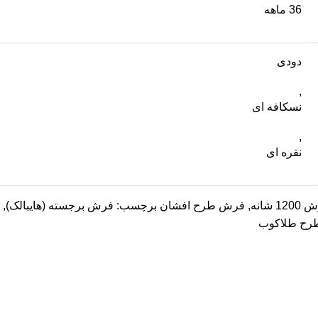
36 ماهه
دودی
,
نسکافه ای
,
نقره ای
12 شانه
,
فرش طرح افشان
برچسب:
فرش برجسته (هایبالک)
,
ح طلاکوب