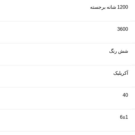
1200 شانه برجسته
3600
شش رنگ
آکریلیک
40
6±1