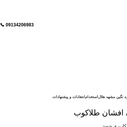
📞︁
09134206983
ره نگین مشهد هلال
استخدام
انتقادات و پیشنهادات
افشان طلاکوب
کاربری شوید