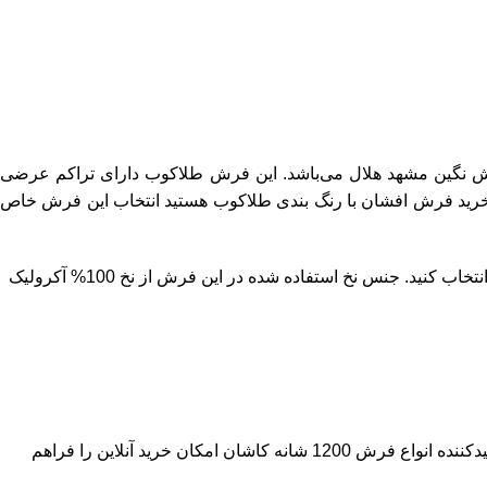
نگین مشهد هلال می‌باشد. این
فرش طلاکوب
دارای تراکم عرضی
*2، 2.25*1.5، 4*1، 3*1، 2*1، 1.5*1 و پادری تولید می‌شود. اگر بدنبال خرید فرش افشان با رنگ بندی طلاکوب هستید انتخاب این فرش خاص
این فرش ماشینی در دو رنگ‌بندی نقره‌ای و نسکافه‌ای بافته می‌شود که می‌توانید با توجه به رنگ‌بندی دکوراسیون خود، رنگ مورد نظر خود را انتخاب کنید. جنس نخ استفاده شده در این فرش از نخ 100% آکرولیک
فرش‌های ماشینی کاشان بدلیل تنوع و کیفیت بالا یکی از بهترین فرش‌های ماشینی در بازار داخلی و خارجی است. فرش نگین مشهد هلال تولیدکننده انواع فرش 1200 شانه کاشان امکان خرید آنلاین را فراهم