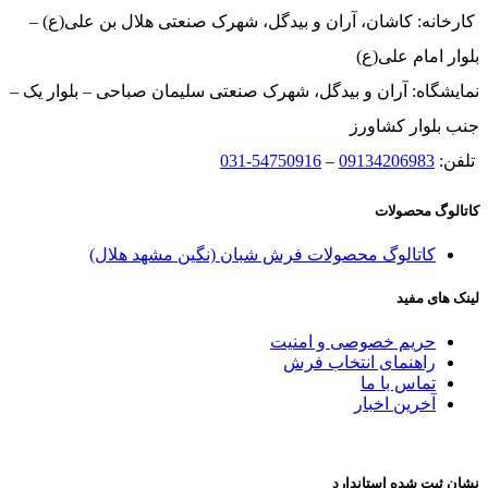
کارخانه: کاشان، آران و بیدگل، شهرک صنعتی هلال بن علی(ع) –
بلوار امام علی(ع)
نمایشگاه: آران و بیدگل، شهرک صنعتی سلیمان صباحی – بلوار یک –
جنب بلوار کشاورز
تلفن:
09134206983
–
54750916-031
کاتالوگ محصولات
کاتالوگ محصولات فرش شبان (نگین مشهد هلال)
لینک های مفید
حریم خصوصی و امنیت
راهنمای انتخاب فرش
تماس با ما
آخرین اخبار
نشان ثبت شده استاندارد