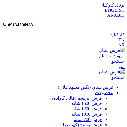
پرتال کارکنان
ENGLISH
ARABIC
📞︁
09134206983
کارکنان
EN
AR
ورود / ثبت نام
جستجو
منو
جستجو
فرش شبان (نگین مشهد هلال)
محصولات
فرش ابریشم (قالی کارایان)
فرش 1500 شانه
فرش 1200 شانه
فرش 1000 شانه
فرش 700 شانه
فرش وینتیج (کهنه نما)