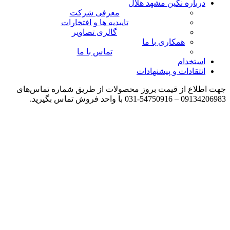
درباره نگین مشهد هلال
معرفی شرکت
تاییدیه ها و افتخارات
گالری تصاویر
همکاری با ما
تماس با ما
استخدام
انتقادات و پیشنهادات
جهت اطلاع از قیمت بروز محصولات از طریق شماره تماس‌‌های
09134206983 – 54750916-031 با واحد فروش تماس بگیرید.