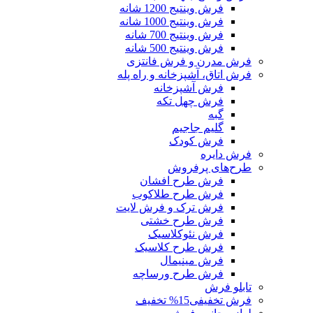
فرش وینتیج 1200 شانه
فرش وینتیج 1000 شانه
فرش وینتیج 700 شانه
فرش وینتیج 500 شانه
فرش مدرن و فرش فانتزی
فرش اتاق، آشپزخانه و راه پله
فرش آشپزخانه
فرش چهل تکه
گبه
گلیم جاجیم
فرش کودک
فرش دایره
طرح‌های پرفروش
فرش طرح افشان
فرش طرح طلاکوب
فرش ترک و فرش لایت
فرش طرح خشتی
فرش نئوکلاسیک
فرش طرح کلاسیک
فرش مینیمال
فرش طرح ورساچه
تابلو فرش
فرش تخفیفی
15% تخفیف