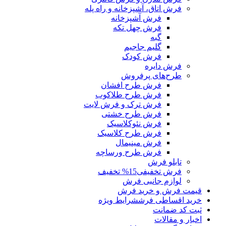
فرش اتاق، آشپزخانه و راه پله
فرش آشپزخانه
فرش چهل تکه
گبه
گلیم جاجیم
فرش کودک
فرش دایره
طرح‌های پرفروش
فرش طرح افشان
فرش طرح طلاکوب
فرش ترک و فرش لایت
فرش طرح خشتی
فرش نئوکلاسیک
فرش طرح کلاسیک
فرش مینیمال
فرش طرح ورساچه
تابلو فرش
فرش تخفیفی
15% تخفیف
لوازم جانبی فرش
قیمت فرش و خرید فرش
خرید اقساطی فرش
شرایط ویژه
ثبت کد ضمانت
اخبار و مقالات