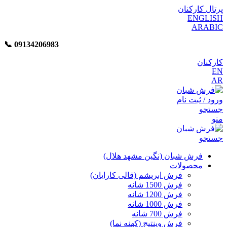
پرتال کارکنان
ENGLISH
ARABIC
📞︁
09134206983
کارکنان
EN
AR
ورود / ثبت نام
جستجو
منو
جستجو
فرش شبان (نگین مشهد هلال)
محصولات
فرش ابریشم (قالی کارایان)
فرش 1500 شانه
فرش 1200 شانه
فرش 1000 شانه
فرش 700 شانه
فرش وینتیج (کهنه نما)