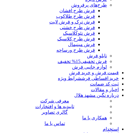
طرح‌های پرفروش
فرش طرح افشان
فرش طرح طلاکوب
فرش ترک و فرش لایت
فرش طرح خشتی
فرش نئوکلاسیک
فرش طرح کلاسیک
فرش مینیمال
فرش طرح ورساچه
تابلو فرش
فرش تخفیفی
15% تخفیف
لوازم جانبی فرش
قیمت فرش و خرید فرش
خرید اقساطی فرش
شرایط ویژه
ثبت کد ضمانت
اخبار و مقالات
درباره نگین مشهد هلال
معرفی شرکت
تاییدیه ها و افتخارات
گالری تصاویر
همکاری با ما
تماس با ما
استخدام