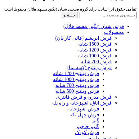
تمامی حقوق
این سایت برای گروه صنعتی شبان (نگین مشهد هلال) محفوظ است.
جستجو
فرش شبان (نگین مشهد هلال)
محصولات
فرش ابریشم (قالی کارایان)
فرش 1500 شانه
فرش 1200 شانه
فرش 1000 شانه
فرش 700 شانه
فرش وینتیج (کهنه نما)
فرش وینتیج 1200 شانه
فرش وینتیج 1000 شانه
فرش وینتیج 700 شانه
فرش وینتیج 500 شانه
فرش مدرن و فرش فانتزی
فرش اتاق، آشپزخانه و راه پله
فرش آشپزخانه
فرش چهل تکه
گبه
گلیم جاجیم
فرش کودک
فرش دایره