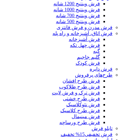
فرش وینتیج 1200 شانه
فرش وینتیج 1000 شانه
فرش وینتیج 700 شانه
فرش وینتیج 500 شانه
فرش مدرن و فرش فانتزی
فرش اتاق، آشپزخانه و راه پله
فرش آشپزخانه
فرش چهل تکه
گبه
گلیم جاجیم
فرش کودک
فرش دایره
طرح‌های پرفروش
فرش طرح افشان
فرش طرح طلاکوب
فرش ترک و فرش لایت
فرش طرح خشتی
فرش نئوکلاسیک
فرش طرح کلاسیک
فرش مینیمال
فرش طرح ورساچه
تابلو فرش
فرش تخفیفی
15% تخفیف