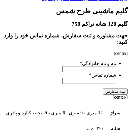
گلیم ماشینی طرح شمس
گلیم 320 شانه تراکم 750
جهت مشاوره و ثبت سفارش، شماره تماس خود را وارد
کنید:
[center]
نام و نام خانوادگی
*
شماره تماس
*
[/center]
متراژ
12 متری ، 9 متری ، 6 متری ، قالیچه ، کناره و پادری
شانه
320 شانه