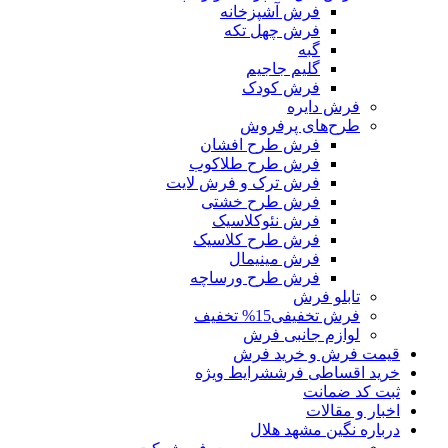
فرش آشپزخانه
فرش چهل تکه
گبه
گلیم جاجیم
فرش کودک
فرش دایره
طرح‌های پرفروش
فرش طرح افشان
فرش طرح طلاکوب
فرش ترک و فرش لایت
فرش طرح خشتی
فرش نئوکلاسیک
فرش طرح کلاسیک
فرش مینیمال
فرش طرح ورساچه
تابلو فرش
فرش تخفیفی
15% تخفیف
لوازم جانبی فرش
قیمت فرش و خرید فرش
خرید اقساطی فرش
شرایط ویژه
ثبت کد ضمانت
اخبار و مقالات
درباره نگین مشهد هلال