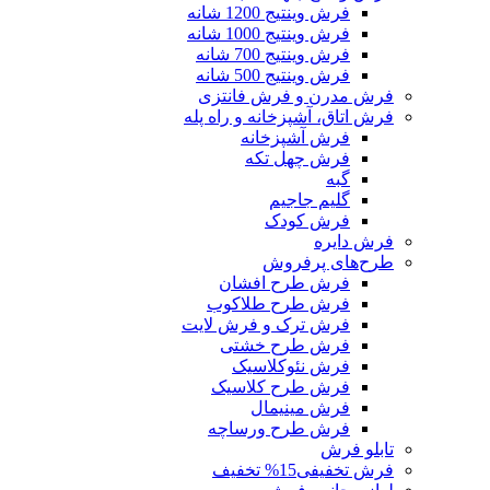
فرش وینتیج 1200 شانه
فرش وینتیج 1000 شانه
فرش وینتیج 700 شانه
فرش وینتیج 500 شانه
فرش مدرن و فرش فانتزی
فرش اتاق، آشپزخانه و راه پله
فرش آشپزخانه
فرش چهل تکه
گبه
گلیم جاجیم
فرش کودک
فرش دایره
طرح‌های پرفروش
فرش طرح افشان
فرش طرح طلاکوب
فرش ترک و فرش لایت
فرش طرح خشتی
فرش نئوکلاسیک
فرش طرح کلاسیک
فرش مینیمال
فرش طرح ورساچه
تابلو فرش
فرش تخفیفی
15% تخفیف