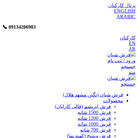
پرتال کارکنان
ENGLISH
ARABIC
📞︁
09134206983
کارکنان
EN
AR
ورود / ثبت نام
جستجو
منو
جستجو
فرش شبان (نگین مشهد هلال)
محصولات
فرش ابریشم (قالی کارایان)
فرش 1500 شانه
فرش 1200 شانه
فرش 1000 شانه
فرش 700 شانه
فرش وینتیج (کهنه نما)