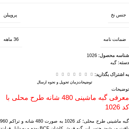
جنس نخ
پروپیلن
ضمانت نامه
36 ماهه
شناسه محصول:
1026
دسته:
گبه
به اشتراک بگذارید:
توضیحات
زمان تحویل و نحوه ارسال
توضیحات
معرفی گبه ماشینی 480 شانه طرح محلی با
کد 1026
گبه ماشینی طرح محلی؛ کد 1026 به صورت 480 شانه و تراکم 960
بافت می‌شود. جنس این گبه فرش کاشان BCF بوده و به دلیل فرایند