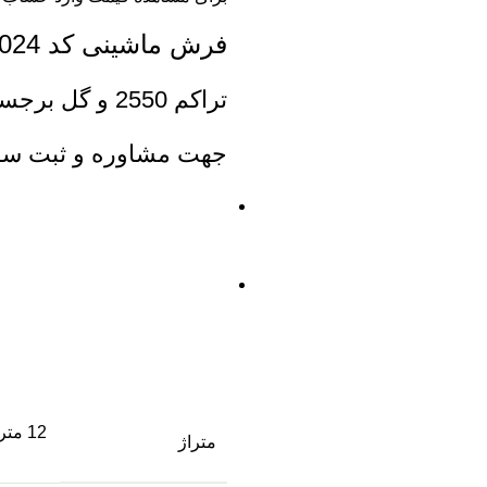
فرش ماشینی کد 13024 نگین مشهد هلال
تراکم 2550 و گل برجسته
جهت مشاوره و ثبت سفا
12 متری ، 9 متری ، 6 متری ، قالیچه ، کناره و پادری
متراژ