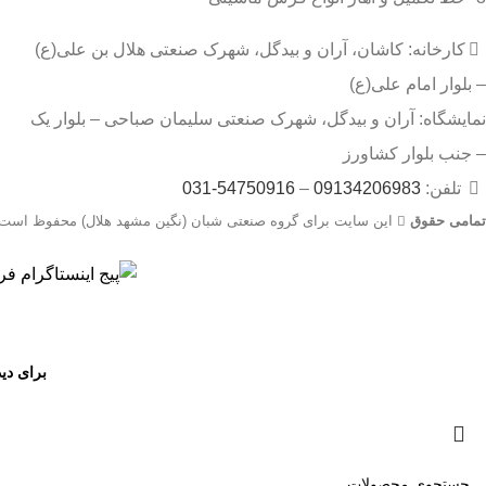
کارخانه: کاشان، آران و بیدگل، شهرک صنعتی هلال بن علی(ع)
– بلوار امام علی(ع)
نمایشگاه: آران و بیدگل، شهرک صنعتی سلیمان صباحی – بلوار یک
– جنب بلوار کشاورز
تلفن:
09134206983
–
54750916-031
تمامی حقوق
این سایت برای گروه صنعتی شبان (نگین مشهد هلال) محفوظ است.
جهت اطلاع از قیمت بروز محصولات از طریق شماره تماس‌‌های 09134206983 – 54750916-031 با واحد فروش تماس بگیرید.
برای دی