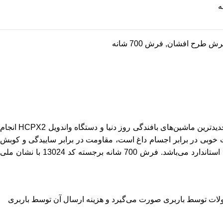
رش طرح افشان
,
فرش 700 شانه
به‌وسیله جدیدترین ماشین‌های بافندگی روز دنیا و دستگاه واندویل HCPX2 انجام
 نخ اکریلیک دارای مقاومت خوبی در برابر اجسام داغ است، مقاومت در برابر ساییدگی و کوبش
دارد و طول عمر آن بسیار بالا می‌باشد. فرش نگین مشهد هلال طرح افشان کد 13025 دارای رنگ‌بندی کرم، فیلی، آبی کاربنی و سایزهای استاندارد می‌باشد. فرش 700 شانه برجسته کد 13024 با نشان ملی
ر شرکت 7 روز کاری و در صورت عدم موجودی 4 هفته می‌باشد. ارسال محصولات توسط باربری صورت می‌گیرد و هزینه ارسال آن توسط باربری