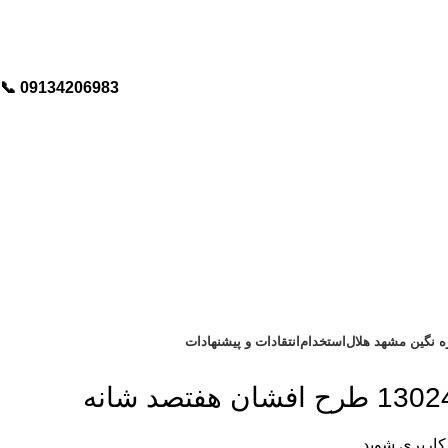
📞︁
09134206983
ره نگین مشهد هلال
استخدام
انتقادات و پیشنهادات
کاربری شوید