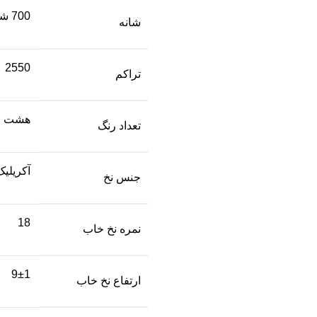
700 شانه برجسته
شانه
2550
تراکم
هشت ر
تعداد رنگ
آکریلیک
جنس نخ
18
نمره نخ خاب
9±1
ارتفاع نخ خاب