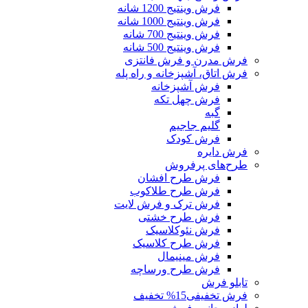
فرش وینتیج 1200 شانه
فرش وینتیج 1000 شانه
فرش وینتیج 700 شانه
فرش وینتیج 500 شانه
فرش مدرن و فرش فانتزی
فرش اتاق، آشپزخانه و راه پله
فرش آشپزخانه
فرش چهل تکه
گبه
گلیم جاجیم
فرش کودک
فرش دایره
طرح‌های پرفروش
فرش طرح افشان
فرش طرح طلاکوب
فرش ترک و فرش لایت
فرش طرح خشتی
فرش نئوکلاسیک
فرش طرح کلاسیک
فرش مینیمال
فرش طرح ورساچه
تابلو فرش
فرش تخفیفی
15% تخفیف