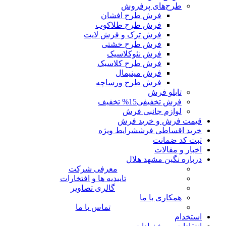
طرح‌های پرفروش
فرش طرح افشان
فرش طرح طلاکوب
فرش ترک و فرش لایت
فرش طرح خشتی
فرش نئوکلاسیک
فرش طرح کلاسیک
فرش مینیمال
فرش طرح ورساچه
تابلو فرش
فرش تخفیفی
15% تخفیف
لوازم جانبی فرش
قیمت فرش و خرید فرش
خرید اقساطی فرش
شرایط ویژه
ثبت کد ضمانت
اخبار و مقالات
درباره نگین مشهد هلال
معرفی شرکت
تاییدیه ها و افتخارات
گالری تصاویر
همکاری با ما
تماس با ما
استخدام