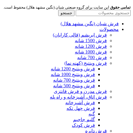
تمامی حقوق
این سایت برای گروه صنعتی شبان (نگین مشهد هلال) محفوظ است.
جستجو
فرش شبان (نگین مشهد هلال)
محصولات
فرش ابریشم (قالی کارایان)
فرش 1500 شانه
فرش 1200 شانه
فرش 1000 شانه
فرش 700 شانه
فرش وینتیج (کهنه نما)
فرش وینتیج 1200 شانه
فرش وینتیج 1000 شانه
فرش وینتیج 700 شانه
فرش وینتیج 500 شانه
فرش مدرن و فرش فانتزی
فرش اتاق، آشپزخانه و راه پله
فرش آشپزخانه
فرش چهل تکه
گبه
گلیم جاجیم
فرش کودک
فرش دایره