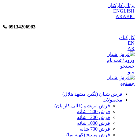
پرتال کارکنان
ENGLISH
ARABIC
📞︁
09134206983
کارکنان
EN
AR
ورود / ثبت نام
جستجو
منو
جستجو
فرش شبان (نگین مشهد هلال)
محصولات
فرش ابریشم (قالی کارایان)
فرش 1500 شانه
فرش 1200 شانه
فرش 1000 شانه
فرش 700 شانه
فرش وینتیج (کهنه نما)