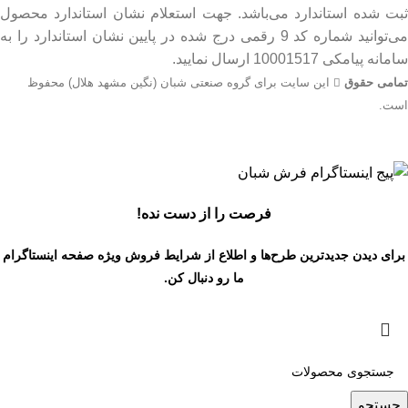
ثبت شده استاندارد می‌باشد. جهت استعلام نشان استاندارد محصول
می‌توانید شماره کد 9 رقمی درج شده در پایین نشان استاندارد را به
سامانه پیامکی 10001517 ارسال نمایید.
تمامی حقوق
این سایت برای گروه صنعتی شبان (نگین مشهد هلال) محفوظ
است.
جهت اطلاع از قیمت بروز محصولات از طریق شماره تماس‌‌های
09134206983 – 54750916-031 با واحد فروش تماس بگیرید.
فرصت را از دست نده!
برای دیدن جدیدترین طرح‌ها و اطلاع از شرایط فروش ویژه
صفحه اینستاگرام
ما رو دنبال کن.
جستجو