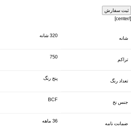
[/center]
320 شانه
شانه
750
تراکم
پنج رنگ
تعداد رنگ
BCF
جنس نخ
36 ماهه
ضمانت نامه