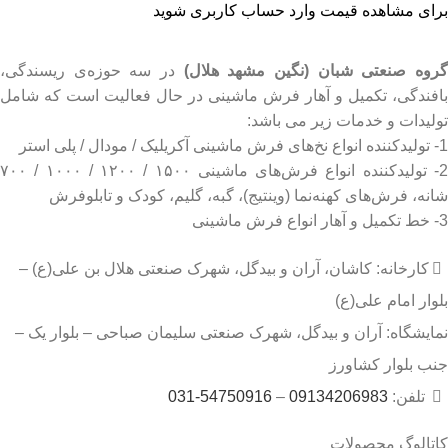
برای مشاهده قیمت وارد حساب کاربری شوید
روه صنعتی شبان (نگین مشهد هلال)
در سه حوزه‌ی ریسندگی،
بافندگی، تکمیل و آهار فرش ماشینی در حال فعالیت است که شامل
تولیدات و خدمات زیر می باشد:
1- تولیدکننده انواع نخ‌های فرش ماشینی آکریلیک / مودال / پلی استر
2- تولیدکننده انواع فرش‌های ماشینی ۱۵۰۰ / ۱۲۰۰ / ۱۰۰۰ / ۷۰۰
شانه، فرش‌های کهنه‌نما (وینتیج)، گبه، گلیم، کودک و تابلوفرش
3- خط تکمیل و آهار انواع فرش ماشینی
کارخانه: کاشان، آران و بیدگل، شهرک صنعتی هلال بن علی(ع) –
بلوار امام علی(ع)
نمایشگاه: آران و بیدگل، شهرک صنعتی سلیمان صباحی – بلوار یک –
جنب بلوار کشاورز
تلفن:
09134206983
–
54750916-031
کاتالوگ محصولات