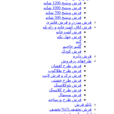
فرش وینتیج 1200 شانه
فرش وینتیج 1000 شانه
فرش وینتیج 700 شانه
فرش وینتیج 500 شانه
فرش مدرن و فرش فانتزی
فرش اتاق، آشپزخانه و راه پله
فرش آشپزخانه
فرش چهل تکه
گبه
گلیم جاجیم
فرش کودک
فرش دایره
طرح‌های پرفروش
فرش طرح افشان
فرش طرح طلاکوب
فرش ترک و فرش لایت
فرش طرح خشتی
فرش نئوکلاسیک
فرش طرح کلاسیک
فرش مینیمال
فرش طرح ورساچه
تابلو فرش
فرش تخفیفی
15% تخفیف