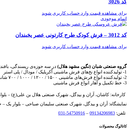
کد 3026
برای مشاهده قیمت وارد حساب کاربری شوید
اتمام موجودی
کد 3012 – فرش کودک طرح کارتونی عصر یخبندان
برای مشاهده قیمت وارد حساب کاربری شوید
گروه صنعتی شبان (نگین مشهد هلال)
در سه حوزه‌ی ریسندگی، بافند
1- تولیدکننده انواع نخ‌های فرش ماشینی آکریلیک / مودال / پلی استر
2- تولیدکننده انواع فرش‌های ماشینی ۱۵۰۰ / ۱۲۰۰ / ۱۰۰۰ / ۷۰۰ شانه، فرش‌های کهنه‌نما (وینتیج)، گبه، گلیم، کودک و تابلوفرش
3- خط تکمیل و آهار انواع فرش ماشینی
کارخانه: کاشان، آران و بیدگل، شهرک صنعتی هلال بن علی(ع) – بلوار
نمایشگاه: آران و بیدگل، شهرک صنعتی سلیمان صباحی – بلوار یک – ج
تلفن:
09134206983
–
54750916-031
کاتالوگ محصولات