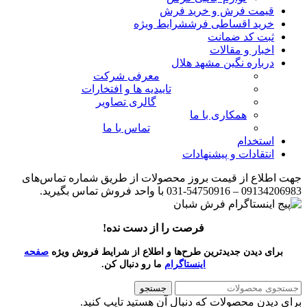
قیمت فرش و خرید فرش
خرید اقساطی فرش
شرایط ویژه
ثبت کد ضمانت
اخبار و مقالات
درباره نگین مشهد هلال
معرفی شرکت
تاییدیه ها و افتخارات
گالری تصاویر
همکاری با ما
تماس با ما
استخدام
انتقادات و پیشنهادات
جهت اطلاع از قیمت بروز محصولات از طریق شماره تماس‌‌های
09134206983 – 54750916-031 با واحد فروش تماس بگیرید.
فرصت را از دست نده!
برای دیدن جدیدترین طرح‌ها و اطلاع از شرایط فروش ویژه
صفحه
اینستاگرام
ما رو دنبال کن.
جستجو
برای دیدن محصولات که دنبال آن هستید تایپ کنید.