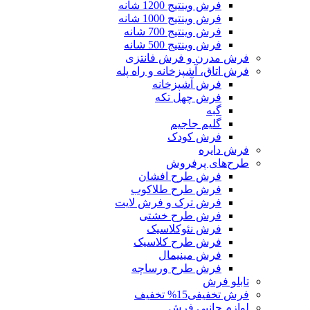
فرش وینتیج 1200 شانه
فرش وینتیج 1000 شانه
فرش وینتیج 700 شانه
فرش وینتیج 500 شانه
فرش مدرن و فرش فانتزی
فرش اتاق، آشپزخانه و راه پله
فرش آشپزخانه
فرش چهل تکه
گبه
گلیم جاجیم
فرش کودک
فرش دایره
طرح‌های پرفروش
فرش طرح افشان
فرش طرح طلاکوب
فرش ترک و فرش لایت
فرش طرح خشتی
فرش نئوکلاسیک
فرش طرح کلاسیک
فرش مینیمال
فرش طرح ورساچه
تابلو فرش
فرش تخفیفی
15% تخفیف
لوازم جانبی فرش