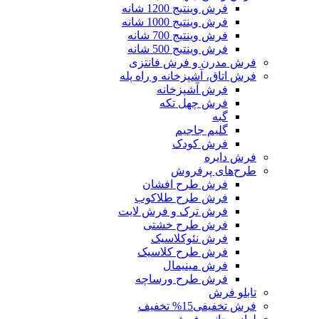
فرش وینتیج 1200 شانه
فرش وینتیج 1000 شانه
فرش وینتیج 700 شانه
فرش وینتیج 500 شانه
فرش مدرن و فرش فانتزی
فرش اتاق، آشپزخانه و راه پله
فرش آشپزخانه
فرش چهل تکه
گبه
گلیم جاجیم
فرش کودک
فرش دایره
طرح‌های پرفروش
فرش طرح افشان
فرش طرح طلاکوب
فرش ترک و فرش لایت
فرش طرح خشتی
فرش نئوکلاسیک
فرش طرح کلاسیک
فرش مینیمال
فرش طرح ورساچه
تابلو فرش
فرش تخفیفی
15% تخفیف