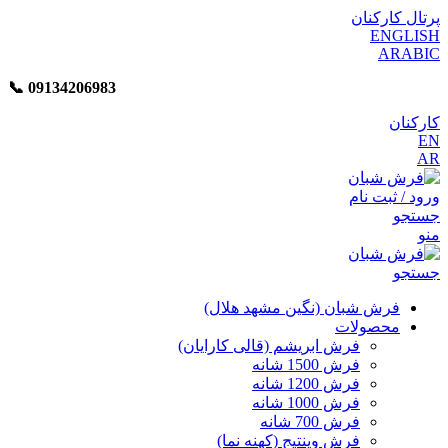
پرتال کارکنان
ENGLISH
ARABIC
📞︁
09134206983
کارکنان
EN
AR
ورود / ثبت نام
جستجو
منو
جستجو
فرش شبان (نگین مشهد هلال)
محصولات
فرش ابریشم (قالی کارایان)
فرش 1500 شانه
فرش 1200 شانه
فرش 1000 شانه
فرش 700 شانه
فرش وینتیج (کهنه نما)